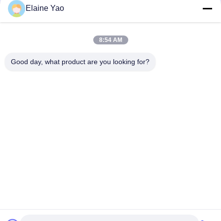
Elaine Yao
Sostituzione del comando del PWB di Frei della maniglia del CE
Temo600 Temo200
8:54 AM
24V motori degli accessori del carrello elevatore di CC 1.5KW
per le ruote motrici
Good day, what product are you looking for?
Categorie popolari
Tutti
Impilatore Elettrico 
Impilatore Elettrico 
Del Pallet
Del Pallet Dei Semi
Impilatore 
Impilatore Manuale 
Dell'ascensore Del 
Del Pallet
Pallet
Camion Di Pallet 
Camion Di Pallet 
Idraulico Della Mano
Elettrico
Carrello Elevatore A 
Tabella Di 
Pile
Ascensore Idraulica 
Di Forbici