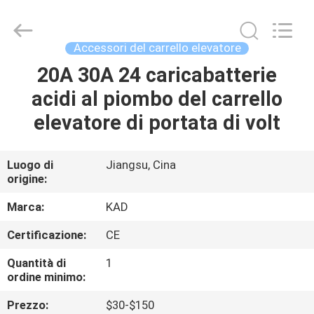
2026
Taizhou
Kayond
Machinery
Co.,Ltd.
Accessori del carrello elevatore
All
Rights
20A 30A 24 caricabatterie
CASA
Reserved.
acidi al piombo del carrello
PRODOTTI
elevatore di portata di volt
VIDEO
Luogo di
Jiangsu, Cina
origine:
CIRCA
Marca:
KAD
NOI
Certificazione:
CE
Quantità di
1
GIRO
ordine minimo:
DELLA
Prezzo:
$30-$150