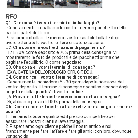
RFQ
Q1. 
Che cosa è i vostri termini di imballaggio?
: Generalmente, imballiamo le nostre merci in pacchetto della 
carta e pallet del ferro.
Possiamo imballare le merci in vostre scatole bollate dopo 
avere ottenuto le vostre lettere di autorizzazione.
Q2. 
Che cosa è le vostre dilazioni di pagamento?
: T/T 30% come deposito e 70% prima della consegna. Vi 
mostreremo le foto dei prodotti e dei pacchetti prima che 
paghiate l'equilibrio. O come negoziato
Q3. 
Che cosa è i vostri termini di consegna?
: EXW, CATENA DELL'OROLOGIO, CFR, CIF, DDU.
Q4. 
Come circa il vostro termine di consegna
?
: Generalmente, richiederà i 5 - 30 giorni dopo la ricezione del 
vostro deposito. Il termine di consegna specifico dipende dagli 
oggetti e dalla quantità di vostro ordine.
Q5. 
Provate tutte le vostre merci prima della consegna?
: Sì, abbiamo prova di 100% prima della consegna
Q6: Come rendete il nostro affare relazione a lungo termine e 
buona?
1. Teniamo la buona qualità ed il prezzo competitivo per 
assicurare i nostri clienti si avvantaggia;
2. Rispettiamo ogni cliente poichè il nostri amico e noi 
francamente per fare l'affare e fare gli amici con loro, dovunque 
vengano da