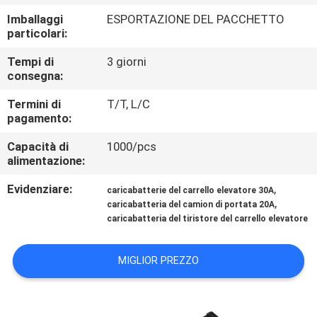
FABBRICA
Imballaggi
ESPORTAZIONE DEL PACCHETTO
particolari:
CONTROLLO
Tempi di
3 giorni
DI
consegna:
QUALITÀ
Termini di
T/T, L/C
pagamento:
CONTATTICI
Capacità di
1000/pcs
alimentazione:
Evidenziare:
,
NOTIZIE
caricabatterie del carrello elevatore 30A
,
caricabatteria del camion di portata 20A
caricabatteria del tiristore del carrello elevatore
RICHIEDA
UNA
MIGLIOR PREZZO
CITAZIONE