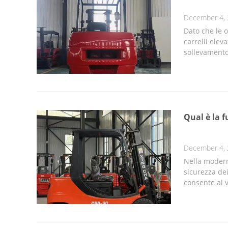
December 4,
Dato che le o
carrelli ele
sollevamento 
Qual è la f
December 4,
Nella modern
sicurezza dei
consente al v