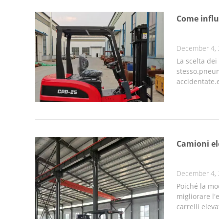
Come influe
December 4,
La scelta dei
stesso.pneuma
accidentate.e
Camioni ele
December 4,
Poiché la mo
migliorare l'
carrelli eleva