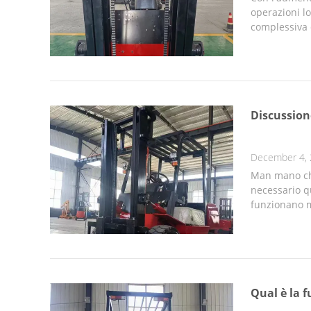
operazioni lo
complessiva d
Discussione
December 4,
Man mano che
necessario qu
funzionano m
Qual è la 