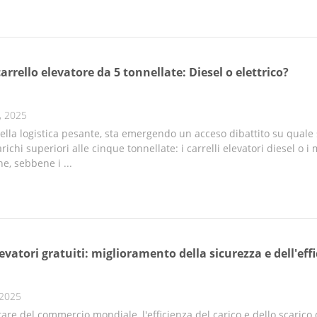
carrello elevatore da 5 tonnellate: Diesel o elettrico?
, 2025
ella logistica pesante, sta emergendo un acceso dibattito su quale 
ichi superiori alle cinque tonnellate: i carrelli elevatori diesel o i m
he, sebbene i ...
vatori gratuiti: miglioramento della sicurezza e dell'effi
 2025
are del commercio mondiale, l'efficienza del carico e dello scarico