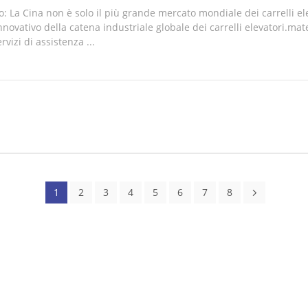
o: La Cina non è solo il più grande mercato mondiale dei carrelli e
nnovativo della catena industriale globale dei carrelli elevatori.m
ervizi di assistenza ...
1
2
3
4
5
6
7
8