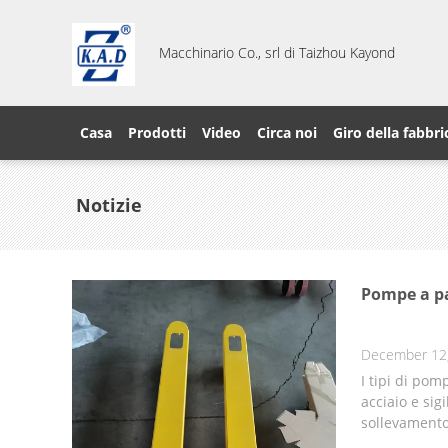
Macchinario Co., srl di Taizhou Kayond
Casa
Prodotti
Video
Circa noi
Giro della fabbri
Notizie
Pompe a pa
December 12
I tipi di pom
acciaio e sig
sollevamento