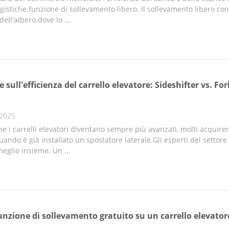
gistiche.funzione di sollevamento libero. Il sollevamento libero con
ell'albero.dove lo ...
 sull'efficienza del carrello elevatore: Sideshifter vs. Fo
 2025
 i carrelli elevatori diventano sempre più avanzati, molti acquiren
ando è già installato un spostatore laterale.Gli esperti del settor
eglio insieme. Un ...
funzione di sollevamento gratuito su un carrello elevator