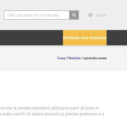
Italian
search
Richieda una citazione
Casa
/
Notizie
/ azienda news
ono che le pompe standard utilizzano parti di base in
ta sotto carichi di lavoro pesanti.Le pompe premium e a