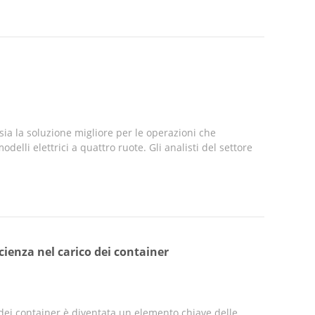
sia la soluzione migliore per le operazioni che
odelli elettrici a quattro ruote. Gli analisti del settore
cienza nel carico dei container
 dei container è diventata un elemento chiave delle