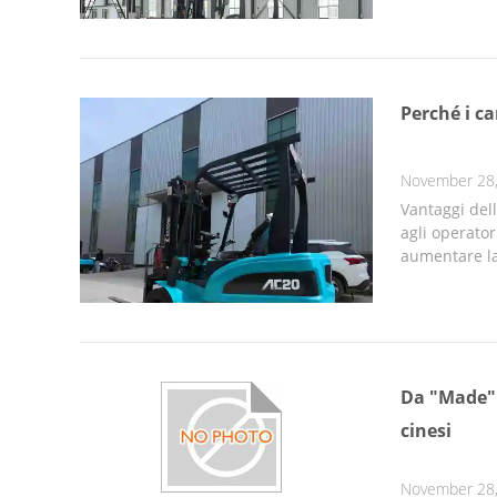
Perché i ca
November 28
Vantaggi del
agli operator
aumentare la 
Da "Made" a
cinesi
November 28