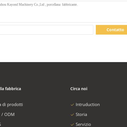
Contatto
lla fabbrica
Circa noi
a di prodotti
Intruduction
 / ODM
Storia
S
Servizio