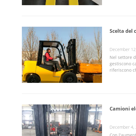
Scelta del 
December 12
Nel settore d
gestiscono car
riferiscono c
Camioni ele
December 4,
Con l'aument