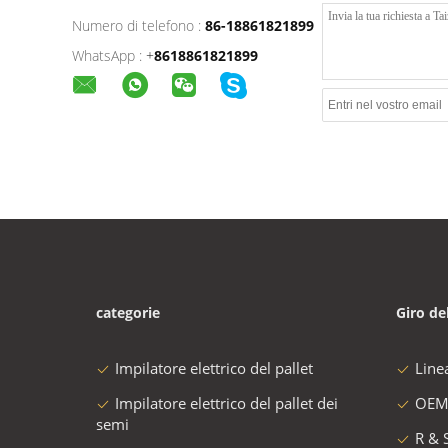
Numero di telefono :
86-18861821899
WhatsApp :
+
8618861821899
categorie
Giro de
Impilatore elettrico del pallet
Line
Impilatore elettrico del pallet dei
OEM
semi
R & 