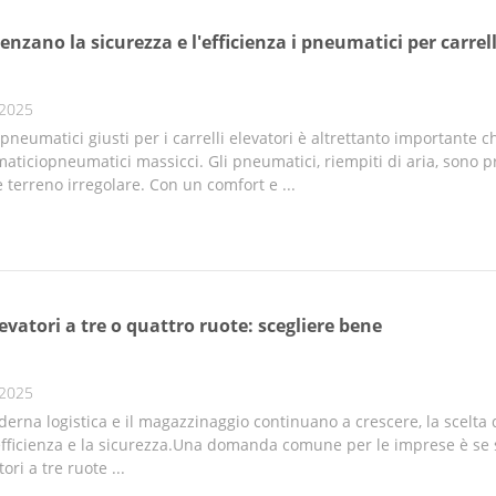
nzano la sicurezza e l'efficienza i pneumatici per carrell
 2025
 pneumatici giusti per i carrelli elevatori è altrettanto importante ch
ticiopneumatici massicci. Gli pneumatici, riempiti di aria, sono pro
 terreno irregolare. Con un comfort e ...
vatori a tre o quattro ruote: scegliere bene
 2025
derna logistica e il magazzinaggio continuano a crescere, la scelta
efficienza e la sicurezza.Una domanda comune per le imprese è se sc
tori a tre ruote ...