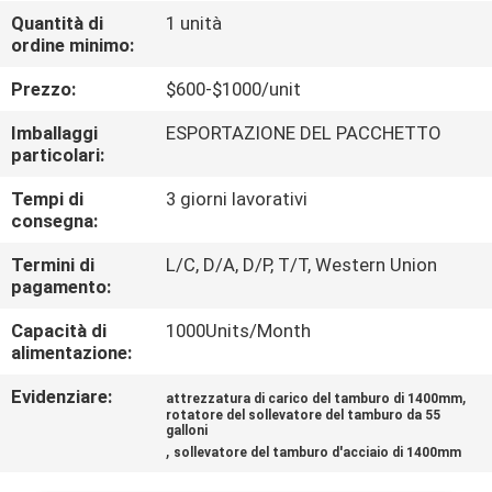
FABBRICA
Quantità di
1 unità
ordine minimo:
CONTROLLO
Prezzo:
$600-$1000/unit
DI
Imballaggi
ESPORTAZIONE DEL PACCHETTO
QUALITÀ
particolari:
Tempi di
3 giorni lavorativi
consegna:
CONTATTICI
Termini di
L/C, D/A, D/P, T/T, Western Union
pagamento:
NOTIZIE
Capacità di
1000Units/Month
alimentazione:
RICHIEDA
Evidenziare:
,
attrezzatura di carico del tamburo di 1400mm
UNA
rotatore del sollevatore del tamburo da 55
galloni
CITAZIONE
,
sollevatore del tamburo d'acciaio di 1400mm