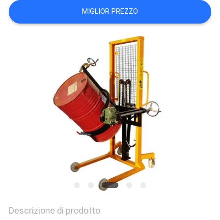
MAPPA
MIGLIOR PREZZO
DEL
SITO
PRIVACY
POLICY
Descrizione di prodotto