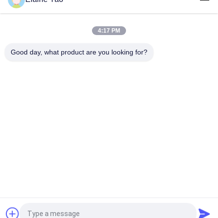
motori manuali dell'impilatore del tamburo dell'olio 120mm/S
di 1500mm
4:17 PM
Giralingotti idraulici dell'operatore del sollevatore del tamburo
di DA450 1.5M Stainless Steel 350kg
Good day, what product are you looking for?
Categorie popolari
Tutti
Impilatore Elettrico 
Impilatore Elettrico 
Del Pallet
Del Pallet Dei Semi
Impilatore 
Impilatore Manuale 
Dell'ascensore Del 
Del Pallet
Pallet
Camion Di Pallet 
Camion Di Pallet 
Idraulico Della Mano
Elettrico
Carrello Elevatore A 
Tabella Di 
Pile
Ascensore Idraulica 
Di Forbici
Richiedi un preventivo