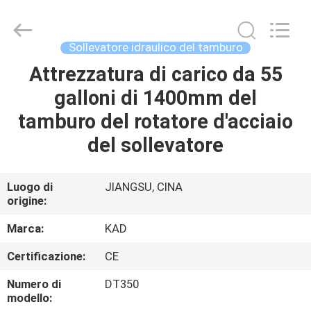
2026
Taizhou
Kayond
Machinery
Co.,Ltd.
Sollevatore idraulico del tamburo
All
Rights
Attrezzatura di carico da 55
CASA
Reserved.
galloni di 1400mm del
PRODOTTI
tamburo del rotatore d'acciaio
del sollevatore
VIDEO
Luogo di
JIANGSU, CINA
origine:
CIRCA
NOI
Marca:
KAD
Certificazione:
CE
GIRO
Numero di
DT350
DELLA
modello: