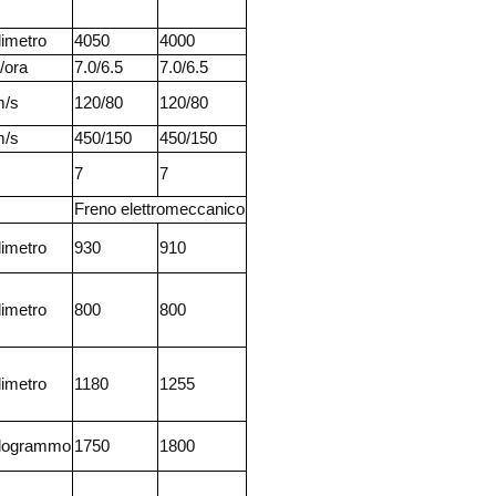
limetro
4050
4000
/ora
7.0/6.5
7.0/6.5
/s
120/80
120/80
/s
450/150
450/150
7
7
Freno elettromeccanico
limetro
930
910
limetro
800
800
limetro
1180
1255
ilogrammo
1750
1800