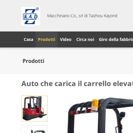
Macchinario Co., srl di Taizhou Kayond
Casa
Prodotti
Video
Circa noi
Giro della fabbri
Prodotti
Auto che carica il carrello elev