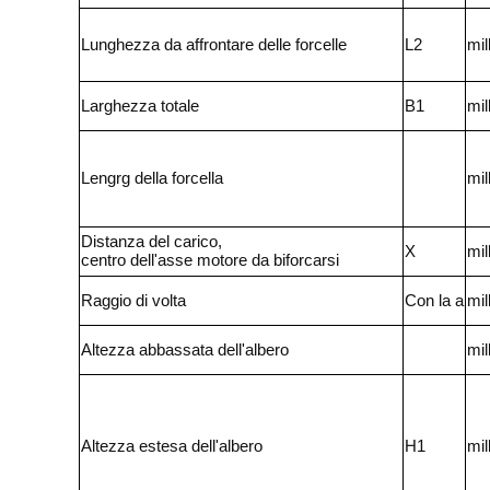
Lunghezza da affrontare delle forcelle
L2
mil
Larghezza totale
B1
mil
Lengrg della forcella
mil
Distanza del carico,
X
mil
centro dell'asse motore da biforcarsi
Raggio di volta
Con la a
mil
Altezza abbassata dell'albero
mil
Altezza estesa dell'albero
H1
mil