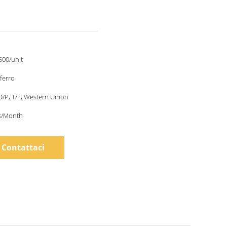
500/unit
 ferro
 D/P, T/T, Western Union
s/Month
Contattaci