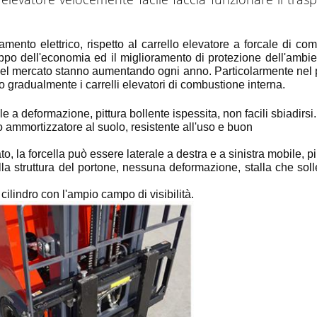
namento elettrico, rispetto al carrello elevatore a forcale di co
ppo dell'economia ed il miglioramento di protezione dell'ambient
 del mercato stanno aumentando ogni anno. Particolarmente nel p
endo gradualmente i carrelli elevatori di combustione interna.
le a deformazione, pittura bollente ispessita, non facili sbiadirsi.
tto ammortizzatore al suolo, resistente all'uso e buon
ato, la forcella può essere laterale a destra e a sinistra mobile,
a struttura del portone, nessuna deformazione, stalla che sollev
cilindro con l'ampio campo di visibilità.