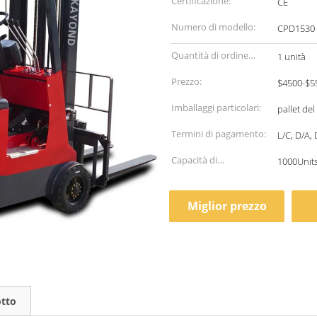
Certificazione:
CE
Numero di modello:
CPD1530
Quantità di ordine
1 unità
minimo:
Prezzo:
$4500-$5
Imballaggi particolari:
pallet del
Termini di pagamento:
L/C, D/A,
Capacità di
1000Unit
alimentazione:
Miglior prezzo
otto