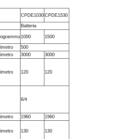
CPDE1030
CPDE1530
Batteria
ilogrammo
1000
1500
limetro
500
limetro
3000
3000
limetro
120
120
6/4
limetro
1960
1960
limetro
130
130