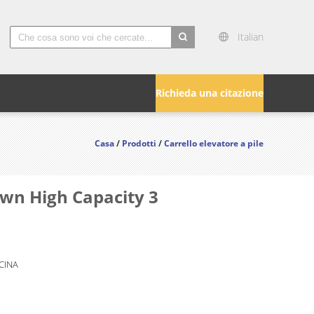
Italian
search
Richieda una citazione
Casa
/
Prodotti
/
Carrello elevatore a pile
Down High Capacity 3
 CINA