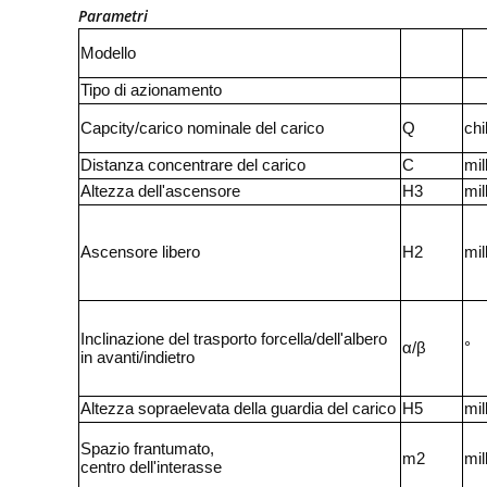
Parametri
Modello
Tipo di azionamento
Capcity/carico nominale del carico
Q
ch
Distanza concentrare del carico
C
mil
Altezza dell'ascensore
H3
mil
Ascensore libero
H2
mil
Inclinazione del trasporto forcella/dell'albero
α/β
°
in avanti/indietro
Altezza sopraelevata della guardia del carico
H5
mil
Spazio frantumato,
m2
mil
centro dell'interasse