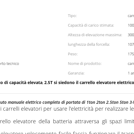
Tipo:
car
Capacità di carico stimata:
100
Altezza di elevazione massima:
30
lunghezza della forcella:
10
Peso:
175
rto tecnico
Nome di prodotto:
car
Garanzia:
1 a
co di capacità elevata
2.5T si siedono il carrello elevatore elettric
,
i auto manuale elettrico completo di portata di 1ton 2ton 2.5ton 5ton 
o i carrelli elevatori per usare l'elettricità per realizzar
ello elevatore della batteria attraversa gli spazi limit
 elevatore velocemente facile faccia funzionare il tra