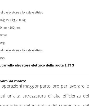
rello elevatore a forcale elettrico
0kg 1500kg 2000kg
00mm-4500mm
70mm
0kg
rello elevatore a forcale elettrico
nno
o
carrello elevatore elettrico della ruota 2.5T 3
,
3-Wheel da vendere
e le operazioni maggior parte loro per lavorare le
ati un'alta attrezzatura di alta efficienza del
sporto adatto del materiale del contenitore del