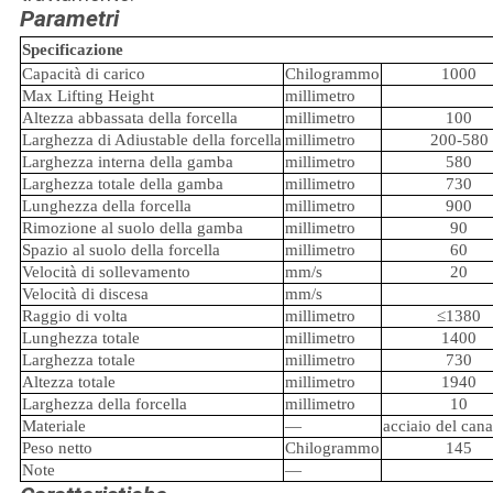
Parametri
Specificazione
Capacità di carico
Chilogrammo
1000
Max Lifting Height
millimetro
Altezza abbassata della forcella
millimetro
100
Larghezza di Adiustable della forcella
millimetro
200-580
Larghezza interna della gamba
millimetro
580
Larghezza totale della gamba
millimetro
730
Lunghezza della forcella
millimetro
900
Rimozione al suolo della gamba
millimetro
90
Spazio al suolo della forcella
millimetro
60
Velocità di sollevamento
mm/s
20
Velocità di discesa
mm/s
Raggio di volta
millimetro
≤1380
Lunghezza totale
millimetro
1400
Larghezza totale
millimetro
730
Altezza totale
millimetro
1940
Larghezza della forcella
millimetro
10
Materiale
—
acciaio del can
Peso netto
Chilogrammo
145
Note
—