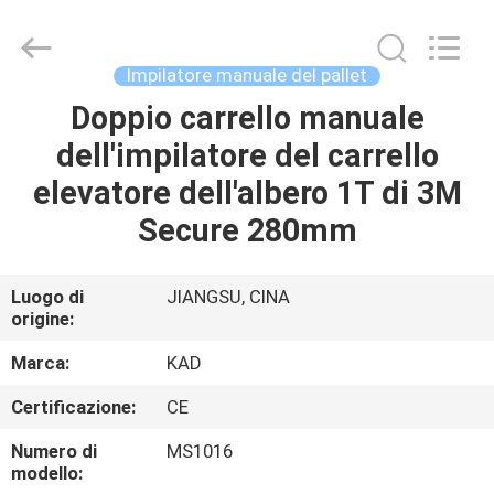
2026
Taizhou
Kayond
Machinery
Co.,Ltd.
Impilatore manuale del pallet
All
Rights
Doppio carrello manuale
CASA
Reserved.
dell'impilatore del carrello
PRODOTTI
elevatore dell'albero 1T di 3M
Secure 280mm
VIDEO
Luogo di
JIANGSU, CINA
origine:
CIRCA
NOI
Marca:
KAD
Certificazione:
CE
GIRO
Numero di
MS1016
DELLA
modello: