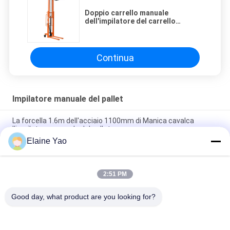
Doppio carrello manuale
dell'impilatore del carrello
elevatore dell'albero 1T di 3M
Secure 280mm
Continua
Impilatore manuale del pallet
La forcella 1.6m dell'acciaio 1100mm di Manica cavalca
l'impilatore manuale del pallet
Elaine Yao
impilatore manuale del pallet dell'acciaio 20mm/S Walkie di
2000kg C
2:51 PM
doppio carrello manuale dell'impilatore del carrello elevatore
dell'albero 1T di 3M Secure 280mm
Good day, what product are you looking for?
Categorie popolari
Tutti