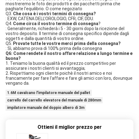
mostreremo le foto dei prodotti e dei pacchetti prima che 
paghiate l'equilibrio. O come negoziato
Q3. 
Che cosa è i vostri termini di consegna?
: EXW, CATENA DELL'OROLOGIO, CFR, CIF, DDU.
Q4. 
Come circa il vostro termine di consegna
?
: Generalmente, richiederà i 5 - 30 giorni dopo la ricezione del 
vostro deposito. Il termine di consegna specifico dipende dagli 
oggetti e dalla quantità di vostro ordine.
Q5. 
Provate tutte le vostre merci prima della consegna?
: Sì, abbiamo prova di 100% prima della consegna
Q6: Come rendete il nostro affare relazione a lungo termine e 
buona?
1. Teniamo la buona qualità ed il prezzo competitivo per 
assicurare i nostri clienti si avvantaggia;
2. Rispettiamo ogni cliente poichè il nostri amico e noi 
francamente per fare l'affare e fare gli amici con loro, dovunque 
vengano da.
1.6M cavalcano l'impilatore manuale del pallet
carrello del carrello elevatore del manuale di 280mm
impilatore manuale del doppio albero di 3m
Ottieni il miglior prezzo per