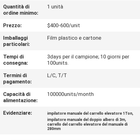
FABBRICA
Quantità di
1 unità
ordine minimo:
CONTROLLO
Prezzo:
$400-600/unit
DI
Imballaggi
Film plastico e cartone
QUALITÀ
particolari:
Tempi di
3days per il campione; 10 giorni per
consegna:
100units.
CONTATTICI
Termini di
L/C, T/T
pagamento:
NOTIZIE
Capacità di
100000units/month
alimentazione:
RICHIEDA
Evidenziare:
,
impilatore manuale del carrello elevatore 1Ton
UNA
,
impilatore manuale del doppio albero di 3m
CITAZIONE
carrello del carrello elevatore del manuale di
280mm