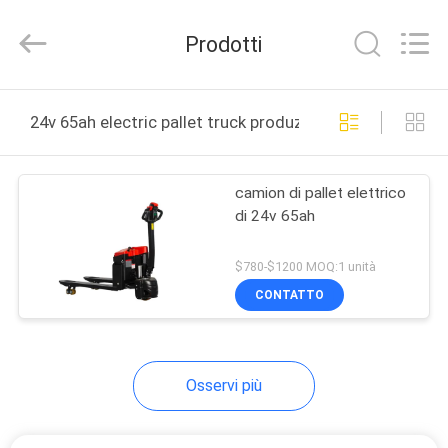
2026
Taizhou
Kayond
Prodotti
Machinery
Co.,Ltd.
All
Rights
CASA
Reserved.
24v 65ah electric pallet truck produzione online
PRODOTTI
camion di pallet elettrico
di 24v 65ah
VIDEO
$780-$1200 MOQ:1 unità
CIRCA
CONTATTO
NOI
Osservi più
GIRO
DELLA