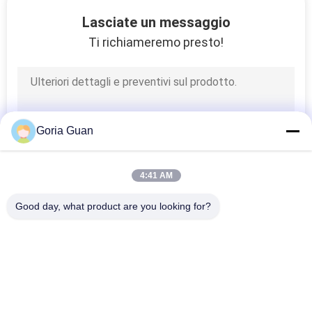
FABBRICA
Lasciate un messaggio
Ti richiameremo presto!
CONTROLLO
DI
QUALITÀ
Goria Guan
CONTATTICI
4:41 AM
NOTIZIE
Good day, what product are you looking for?
Categorie popolari
RICHIEDA
Tutti
UNA
Impilatore Elettrico 
Impilatore Elettrico 
CITAZIONE
Del Pallet
Del Pallet Dei Semi