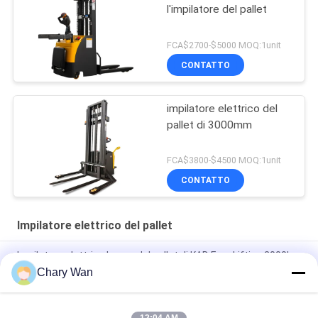
l'impilatore del pallet
FCA$2700-$5000 MOQ:1unit
CONTATTO
impilatore elettrico del
pallet di 3000mm
FCA$3800-$4500 MOQ:1unit
CONTATTO
Impilatore elettrico del pallet
Impilatore elettrico basso del pallet di KAD Free Lifting 2000kg
del tetto
Chary Wan
Impilatore pedonale elettrico della fase di 1200KG 24V 210Ah 3